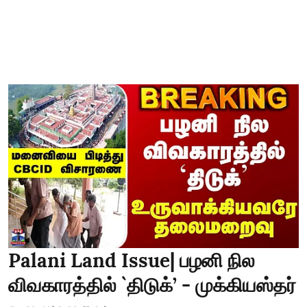
Palani Land Issue| பழனி நில
விவகாரத்தில் `திடுக்’ - முக்கியஸ்தர்