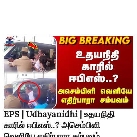
EPS | Udhayanidhi | உதயநிதி
காரில் ஈபிஎஸ்..? அசெம்பிளி
வெளியே எதிர்பாரா சம்பவம்..