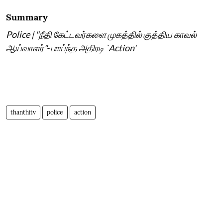
Summary
Police | "நீதி கேட்டவர்களை முகத்தில் குத்திய காவல்
ஆய்வாளர்"- பாய்ந்த அதிரடி `Action'
thanthitv
police
action