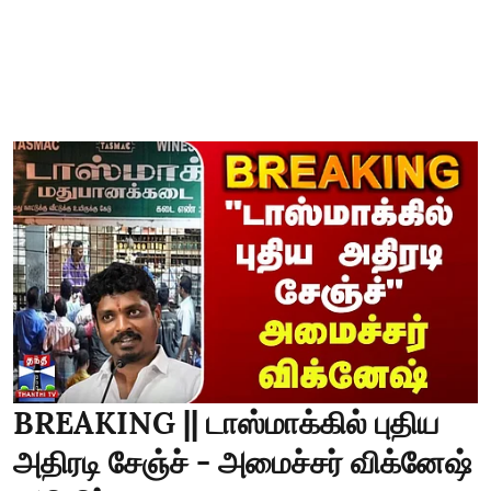
BREAKING || டாஸ்மாக்கில் புதிய
அதிரடி சேஞ்ச் - அமைச்சர் விக்னேஷ்