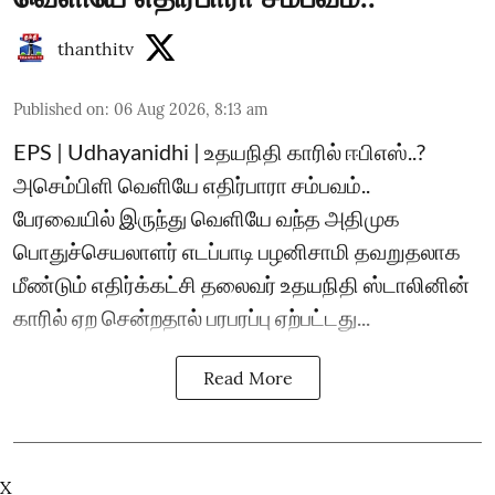
thanthitv
Published on
:
06 Aug 2026, 8:13 am
EPS | Udhayanidhi | உதயநிதி காரில் ஈபிஎஸ்..?
அசெம்பிளி வெளியே எதிர்பாரா சம்பவம்..
பேரவையில் இருந்து வெளியே வந்த அதிமுக
பொதுச்செயலாளர் எடப்பாடி பழனிசாமி தவறுதலாக
மீண்டும் எதிர்க்கட்சி தலைவர் உதயநிதி ஸ்டாலினின்
காரில் ஏற சென்றதால் பரபரப்பு ஏற்பட்டது...
Read More
X