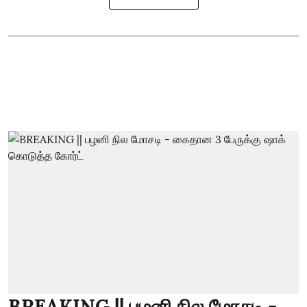
BREAKING || பழனி நில மோசடி -