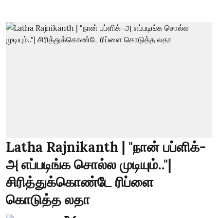
Latha Rajnikanth | "நான் பப்ளிக்-
அ எப்படிங்க சொல்ல முடியும்.."|
சிரித்துக்கொண்டே ரிப்ளை
கொடுத்த லதா