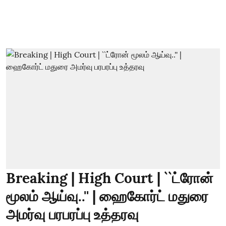
Breaking | High Court | ``ட்ரோன்
மூலம் ஆய்வு..'' | ஹைகோர்ட் மதுரை
அமர்வு பரபரப்பு உத்தரவு