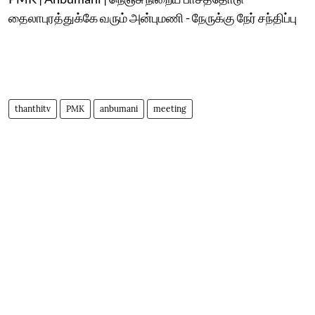
தைலாபுரத்துக்கே வரும் அன்புமணி - நேருக்கு நேர் சந்திப்பு
thanthitv
PMK
anbumani
meeting