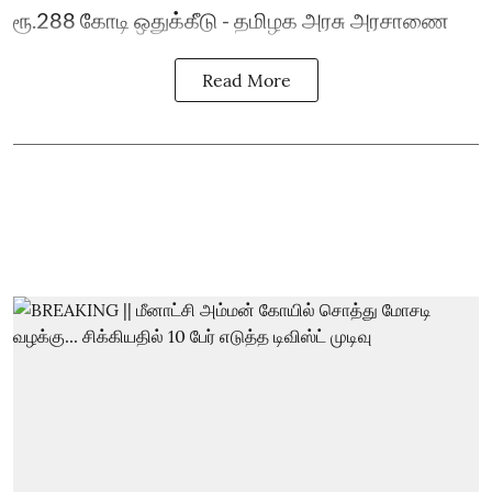
ரூ.288 கோடி ஒதுக்கீடு - தமிழக அரசு அரசாணை
Read More