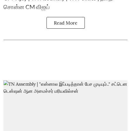
சொன்ன CM விஜய்
Read More