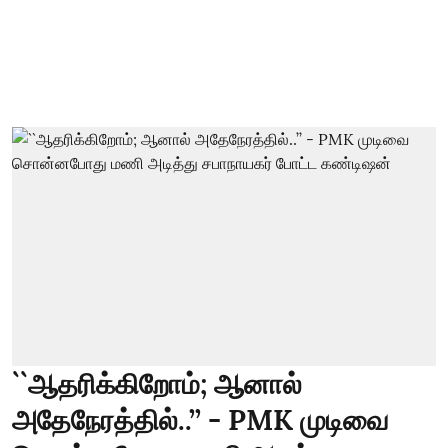
``ஆதரிக்கிறோம்; ஆனால்
அதேநேரத்தில்..’’ - PMK முடிவை