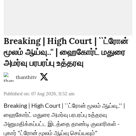
Breaking | High Court | ``ட்ரோன்
மூலம் ஆய்வு..'' | ஹைகோர்ட் மதுரை
அமர்வு பரபரப்பு உத்தரவு
thanthitv
Published on
:
07 Aug 2026, 11:52 am
Breaking | High Court | ``ட்ரோன் மூலம் ஆய்வு..'' |
ஹைகோர்ட் மதுரை அமர்வு பரபரப்பு உத்தரவு
அனுமதிக்கப்பட்ட இடத்தை தாண்டி குவாரிகள் -
புகார் "ட்ரோன் மூலம் ஆய்வு செய்யவும்"