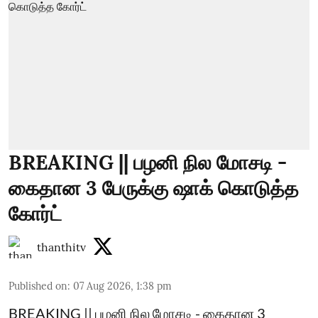
BREAKING || பழனி நில மோசடி -
கைதான 3 பேருக்கு ஷாக் கொடுத்த
கோர்ட்
thanthitv
Published on
:
07 Aug 2026, 1:38 pm
BREAKING || பழனி நில மோசடி - கைதான 3