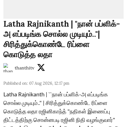
Latha Rajnikanth | "நான் பப்ளிக்-
அ எப்படிங்க சொல்ல முடியும்.."|
சிரித்துக்கொண்டே ரிப்ளை
கொடுத்த லதா
thanthitv
Published on
:
07 Aug 2026, 12:17 pm
Latha Rajnikanth | ``நான் பப்ளிக்-அ எப்படிங்க
சொல்ல முடியும்.." | சிரித்துக்கொண்டே ரிப்ளை
கொடுத்த லதா ரஜினிகாந்த் "நதிகள் இணைப்பு
திட்டத்திற்கு சொன்னபடி ரஜினி நிதி வழங்குவார்"