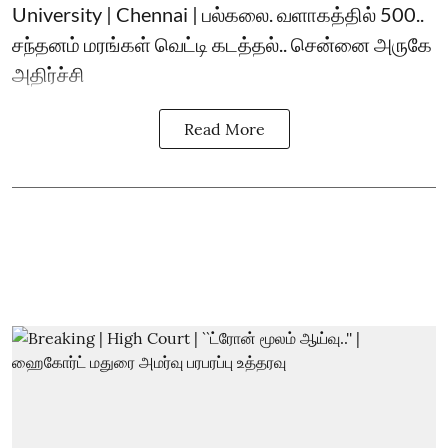
University | Chennai | பல்கலை. வளாகத்தில் 500..
சந்தனம் மரங்கள் வெட்டி கடத்தல்.. சென்னை அருகே
அதிர்ச்சி
Read More