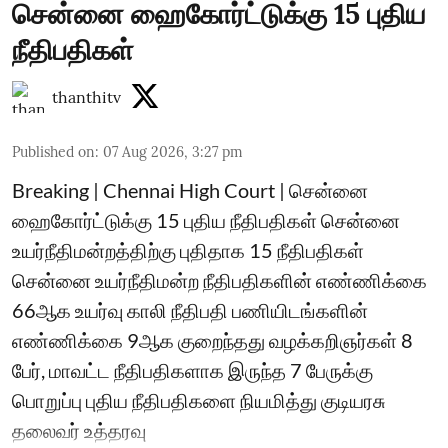
சென்னை ஹைகோர்ட்டுக்கு 15 புதிய
நீதிபதிகள்
thanthitv
Published on
:
07 Aug 2026, 3:27 pm
Breaking | Chennai High Court | சென்னை
ஹைகோர்ட்டுக்கு 15 புதிய நீதிபதிகள் சென்னை
உயர்நீதிமன்றத்திற்கு புதிதாக 15 நீதிபதிகள்
சென்னை உயர்நீதிமன்ற நீதிபதிகளின் எண்ணிக்கை
66ஆக உயர்வு காலி நீதிபதி பணியிடங்களின்
எண்ணிக்கை 9ஆக குறைந்தது வழக்கறிஞர்கள் 8
பேர், மாவட்ட நீதிபதிகளாக இருந்த 7 பேருக்கு
பொறுப்பு புதிய நீதிபதிகளை நியமித்து குடியரசு
தலைவர் உத்தரவு