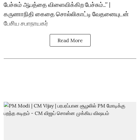
பேச்சும் ஆபத்தை விளைவிக்கிற பேச்சும்..’’ |
கருணாநிதி கைதை சொல்லிகாட்டி வேதனையுடன்
பேசிய சபாநாயகர்
Read More