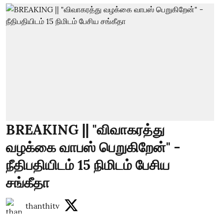
BREAKING || "விவாகரத்து
வழக்கை வாபஸ் பெறுகிறேன்" -
நீதிபதியிடம் 15 நிமிடம் பேசிய
சங்கீதா
thanthitv