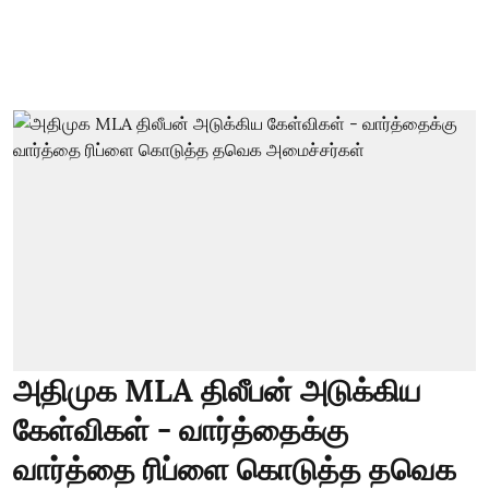
அதிமுக MLA திலீபன் அடுக்கிய
கேள்விகள் - வார்த்தைக்கு
வார்த்தை ரிப்ளை கொடுத்த தவெக