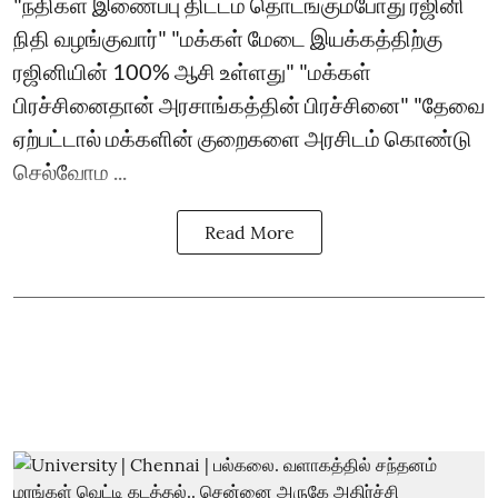
"நதிகள் இணைப்பு திட்டம் தொடங்கும்போது ரஜினி
நிதி வழங்குவார்" "மக்கள் மேடை இயக்கத்திற்கு
ரஜினியின் 100% ஆசி உள்ளது" "மக்கள்
பிரச்சினைதான் அரசாங்கத்தின் பிரச்சினை" "தேவை
ஏற்பட்டால் மக்களின் குறைகளை அரசிடம் கொண்டு
செல்வோம ...
Read More