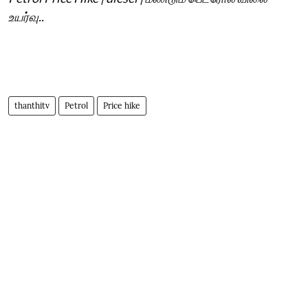
உயர்வு..
thanthitv
Petrol
Price hike