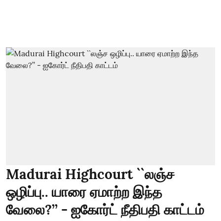
Madurai Highcourt ``லஞ்ச
ஒழிப்பு.. யாரை ஏமாற்ற இந்த
வேலை?’’ - ஐகோர்ட் நீதிபதி காட்டம்