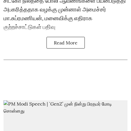
சிட்கோ நிலத்தை போலி ஆவணங்களை பயன்படுத்தி
அபகரித்ததாக வழக்கு முன்னாள் அமைச்சர்
மா.சுப்ரமணியன், மனைவிக்கு எதிராக
குற்றச்சாட்டுகள் பதிவு
Read More