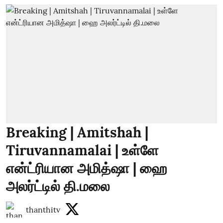
Breaking | Amitshah |
Tiruvannamalai | உள்ளே
என்ட்ரியான அமித்ஷா | ஹை
அலர்ட்டில் தி.மலை
thanthitv