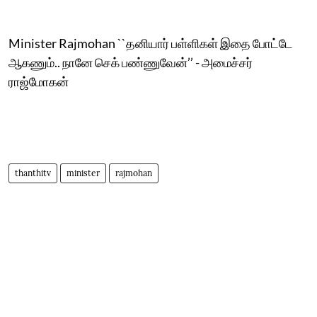
Minister Rajmohan ``தனியார் பள்ளிகள் இதை போட்டே
ஆகணும்.. நானே செக் பண்ணுவேன்’’ - அமைச்சர்
ராஜ்மோகன்
thanthitv
minister
rajmohan