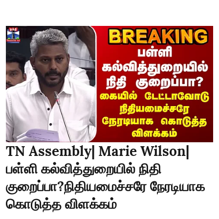
TN Assembly| Marie Wilson|
பள்ளி கல்வித்துறையில் நிதி
குறைப்பா?நிதியமைச்சரே நேரடியாக
கொடுத்த விளக்கம்