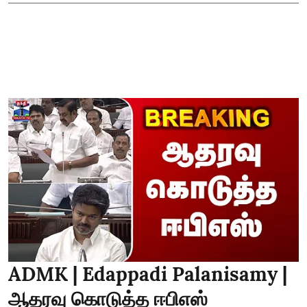
ADMK | Edappadi Palanisamy |
ஆதரவு கொடுத்த ஈபிஎஸ்