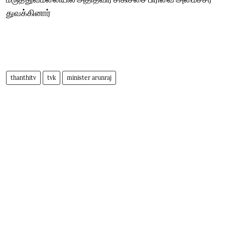
துவக்கினார்
thanthitv
tvk
minister arunraj