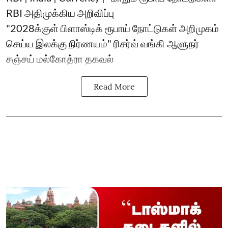
RBI அதிமுக்கிய அறிவிப்பு
"2028க்குள் பிளாஸ்டிக் ரூபாய் நோட்டுகள் அறிமுகம்
செய்ய இலக்கு நிர்ணயம்" ரிசர்வ் வங்கி ஆளுநர்
சஞ்சய் மல்கோத்ரா தகவல்
Read More