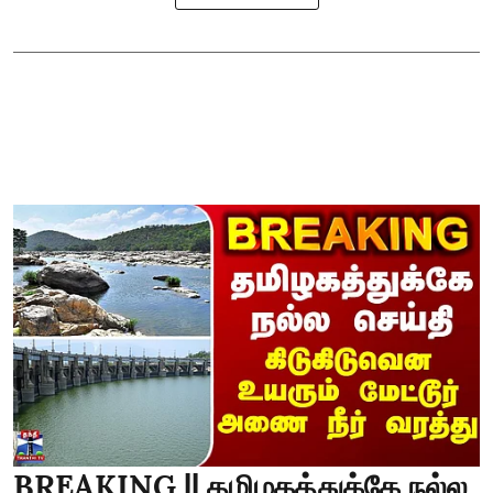
BREAKING || தமிழகத்துக்கே நல்ல