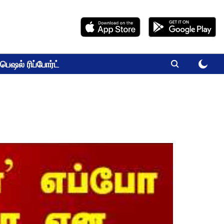
பெஷல் ரிப்போர்ட்