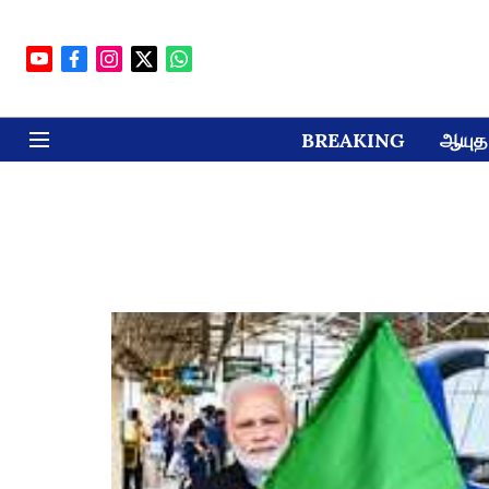
BREAKING
ஆயுத 