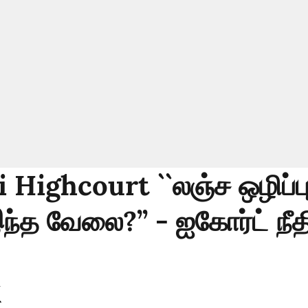
Highcourt ``லஞ்ச ஒழிப்பு
ந்த வேலை?’’ - ஐகோர்ட் நீத