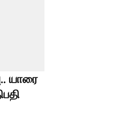
.. யாரை
ிபதி