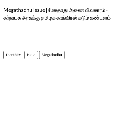
Megathadhu Issue | மேக‌தாது அணை விவகாரம் -
கர்நாடக அரசுக்கு தமிழக காங்கிரஸ் கடும் கண்டனம்
thanthitv
issue
Megathadhu