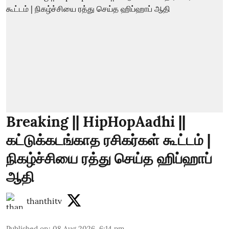
Breaking || HipHopAadhi ||
கட்டுக்கடங்காத ரசிகர்கள் கூட்டம் |
நிகழ்ச்சியை ரத்து செய்த ஹிப்ஹாப்
ஆதி
thanthitv
Published on
:
08 Aug 2026, 6:14 pm