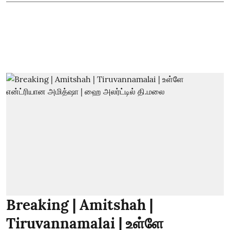
Breaking | Amitshah |
Tiruvannamalai | உள்ளே