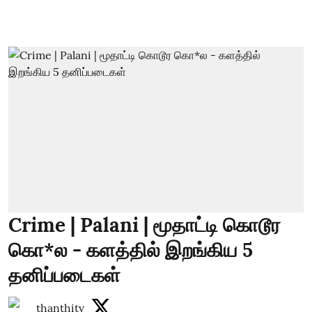
Crime | Palani | மூதாட்டி கொடூர
கொ*ல - களத்தில் இறங்கிய 5
தனிப்படைகள்
thanthitv