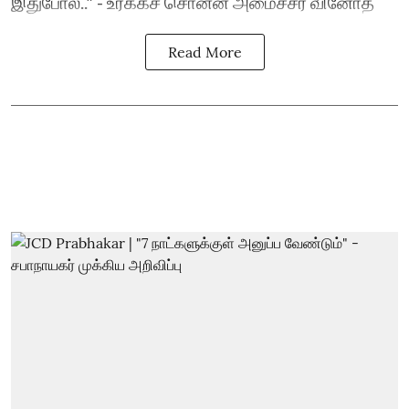
இதுபோல.." - உரக்கச் சொன்ன அமைச்சர் வினோத்
Read More