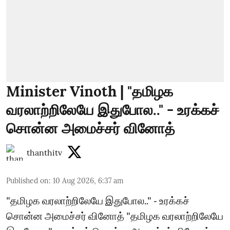
Minister Vinoth | "தமிழக
வரலாற்றிலேயே இதுபோல.." - உரக்கச்
சொன்ன அமைச்சர் வினோத்
thanthitv
Published on
:
10 Aug 2026, 6:37 am
"தமிழக வரலாற்றிலேயே இதுபோல.." - உரக்கச்
சொன்ன அமைச்சர் வினோத் "தமிழக வரலாற்றிலேயே