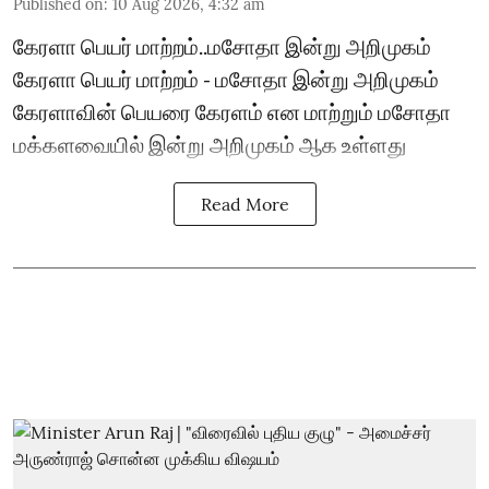
Published on
:
10 Aug 2026, 4:32 am
கேரளா பெயர் மாற்றம்..மசோதா இன்று அறிமுகம்
கேரளா பெயர் மாற்றம் - மசோதா இன்று அறிமுகம்
கேரளாவின் பெயரை கேரளம் என மாற்றும் மசோதா
மக்களவையில் இன்று அறிமுகம் ஆக உள்ளது
Read More