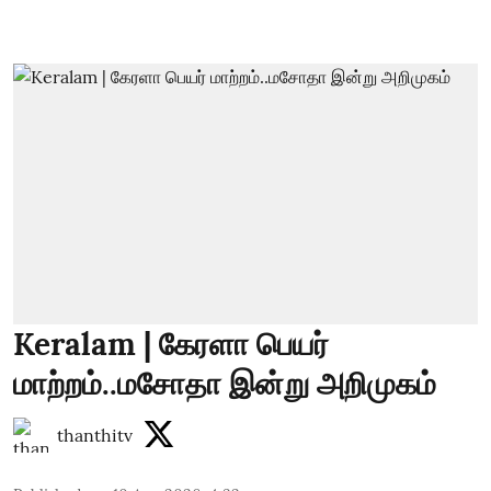
Keralam | கேரளா பெயர்
மாற்றம்..மசோதா இன்று அறிமுகம்
thanthitv