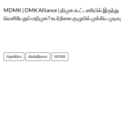
MDMK | DMK Alliance | திமுக கூட்டணியில் இருந்து
வெளியேறும் மதிமுக? உயர்நிலை குழுவில் முக்கிய முடிவு
tnpolitics
dmkalliance
MDMK