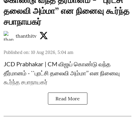
கொண்டு வந்த தீர்மானம் - ``புரட்சி
தலைவி அம்மா’’ என நினைவு கூர்ந்த
சபாநாயகர்
thanthitv
Published on
:
10 Aug 2026, 5:04 am
JCD Prabhakar | CM விஜய் கொண்டு வந்த
தீர்மானம் - ``புரட்சி தலைவி அம்மா’’ என நினைவு
கூர்ந்த சபாநாயகர்
Read More