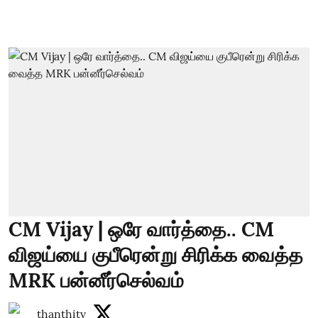
CM Vijay | ஒரே வார்த்தை.. CM
விஜய்யை குபீரென்று சிரிக்க வைத்த
MRK பன்னீர்செல்வம்
thanthitv