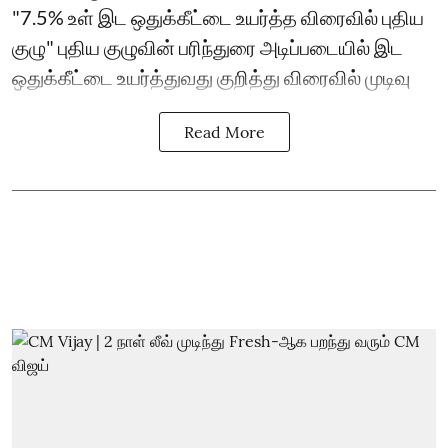
"7.5% உள் இட ஒதுக்கீட்டை உயர்த்த விரைவில் புதிய
குழு" புதிய குழுவின் பரிந்துரை அடிப்படையில் இட
ஒதுக்கீட்டை உயர்த்துவது குறித்து விரைவில் முடிவு
Read More