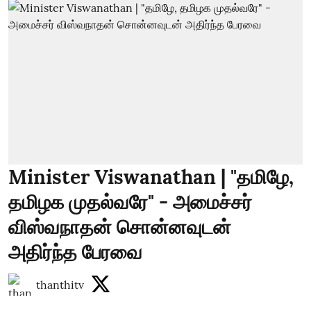
Minister Viswanathan | "தமிழே,
தமிழக முதல்வரே" - அமைச்சர்
விஸ்வநாதன் சொன்னவுடன்
அதிர்ந்த பேரவை
thanthitv