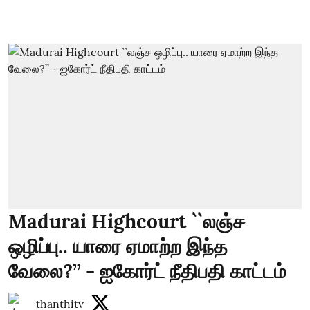
Madurai Highcourt ``லஞ்ச
ஒழிப்பு.. யாரை ஏமாற்ற இந்த
வேலை?’’ - ஐகோர்ட் நீதிபதி காட்டம்
thanthitv