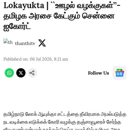
Lokayukta | ``ஊழல் வழக்குகள்’’-
தமிழக அரசை கேட்கும் சென்னை
ஐகோர்ட்
thanthitv
Published on
:
06 Jul 2026, 8:21 am
Follow Us
தமிழ்நாடு லோக் ஆயுக்தா சட்டத்தை தீவிரமாக அமல்படுத்த
நடவடிக்கை எடுக்கக் கோரி வழக்கு தஞ்சாவூரைச் சேர்ந்த
ஜீவகுமார் என்பவர் தாக்கல் செய்த வழக்கில் தமிழக அரசு