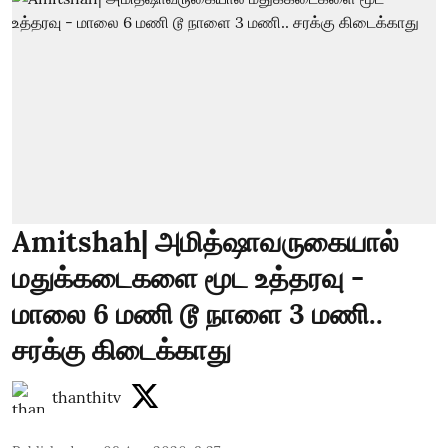
Amitshah| அமித்ஷாவருகையால்
மதுக்கடைகளை மூட உத்தரவு -
மாலை 6 மணி டூ நாளை 3 மணி..
சரக்கு கிடைக்காது
thanthitv