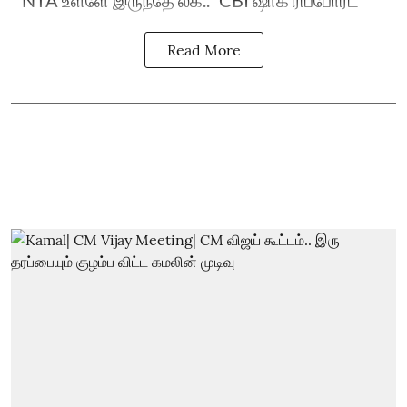
``NTA உள்ளே இருந்தே லீக்..’’ CBI ஷாக் ரிப்போர்ட்
Read More