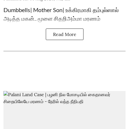
Dumbbells| Mother Son| உக்கிரமாகி தம்புல்ஸால்
அடித்த மகன்.. மூளை சிதறிஅம்மா மரணம்
Read More