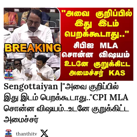
Sengottaiyan |"அவை குறிப்பில்
இது இடம் பெறக்கூடாது.."CPI MLA
சொன்ன விஷயம்..உடனே குறுக்கிட்ட
அமைச்சர்
thanthitv