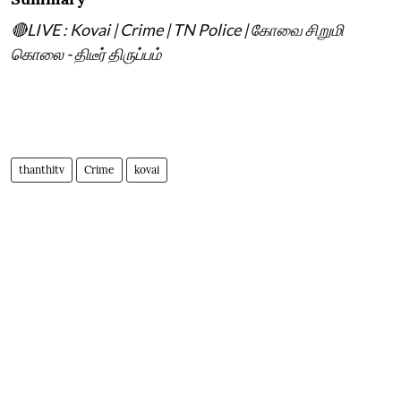
🔴LIVE : Kovai | Crime | TN Police | கோவை சிறுமி
கொலை - திடீர் திருப்பம்
thanthitv
Crime
kovai