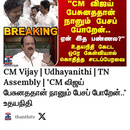
CM Vijay | Udhayanithi | TN
Assembly | "CM விஜய்
பேசுனததான் நானும் பேசப் போறேன்.."
உதயநிதி
thanthitv