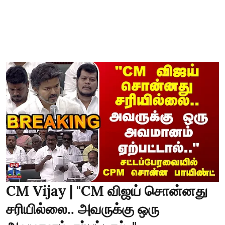
CM Vijay | "CM விஜய் சொன்னது
சரியில்லை.. அவருக்கு ஒரு