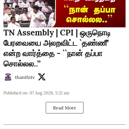
TN Assembly | CPI | ஒருநொடி
பேரவையை அலறவிட்ட `தண்ணீ’
என்ற வார்த்தை - ``நான் தப்பா
சொல்லல..’’
thanthitv
Published on
:
07 Aug 2026, 5:21 am
Read More