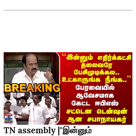
TN assembly |"இன்னும்