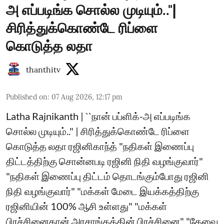
அ எப்படிங்க சொல்ல முடியும்.."|
சிரித்துக்கொண்டே ரிப்ளை
கொடுத்த லதா
thanthitv
Published on
:
07 Aug 2026, 12:17 pm
Latha Rajnikanth | ``நான் பப்ளிக்-அ எப்படிங்க
சொல்ல முடியும்.." | சிரித்துக்கொண்டே ரிப்ளை
கொடுத்த லதா ரஜினிகாந்த் "நதிகள் இணைப்பு
திட்டத்திற்கு சொன்னபடி ரஜினி நிதி வழங்குவார்"
"நதிகள் இணைப்பு திட்டம் தொடங்கும்போது ரஜினி
நிதி வழங்குவார்" "மக்கள் மேடை இயக்கத்திற்கு
ரஜினியின் 100% ஆசி உள்ளது" "மக்கள்
பிரச்சினைதான் அரசாங்கத்தின் பிரச்சினை" "தேவை