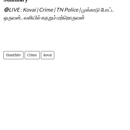
🔴LIVE : Kovai | Crime | TN Police | முக்காடு போட்ட
ஒருவன்.. வலியில் கதறும் மற்றொருவன்
thanthitv
Crime
kovai