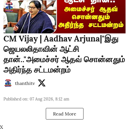
CM Vijay | Aadhav Arjuna|"இது
ஜெயலலிதாவின் ஆட்சி
தான்.."அமைச்சர் ஆதவ் சொன்னதும்
அதிர்ந்த சட்டமன்றம்
thanthitv
Published on
:
07 Aug 2026, 8:12 am
Read More
X