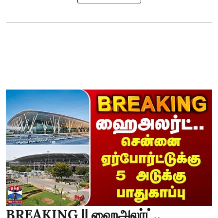
BREAKING || ஹைஅலர்ட்..