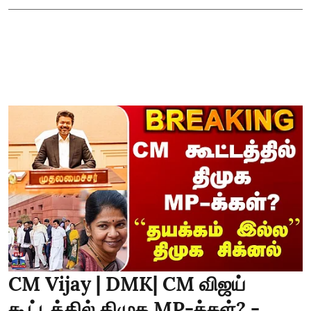
CM Vijay | DMK| CM விஜய்
கூட்டத்தில் திமுக MP-க்கள்? -