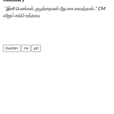
``இனி பெண்கள், குழந்தைகள் மீது கை வைத்தால்..’’ CM
விஜய் கடும் உத்தரவு
thanthitv
tvk
girl