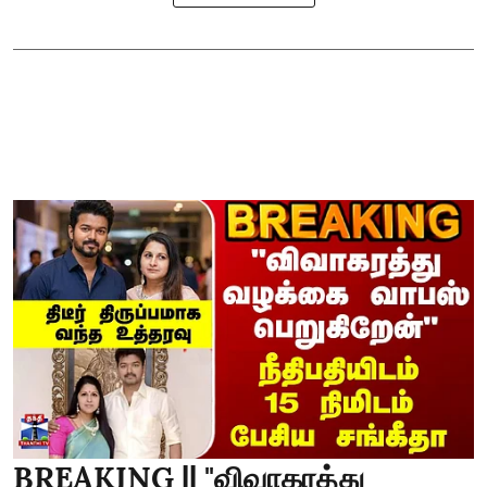
BREAKING || "விவாகரத்து