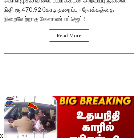
கொள்முதல் விலை, பயிர்க்கடன் அறிவிப்பு இல்லை:
நிதி ரூ.470.92 கோடி குறைப்பு - நோக்கத்தை
நிறைவேற்றாத வேளாண் பட்ஜெட்!
Read More
X