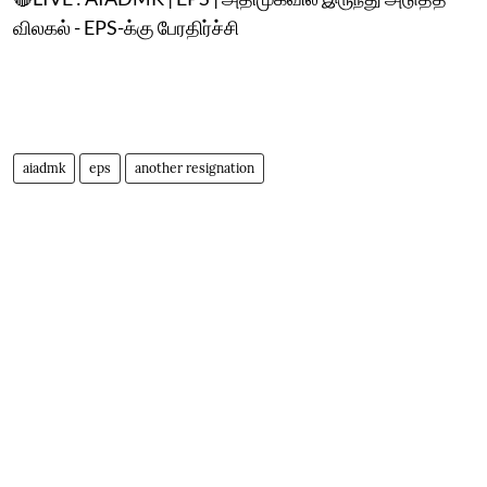
விலகல் - EPS-க்கு பேரதிர்ச்சி
aiadmk
eps
another resignation