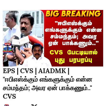
EPS | CVS | AIADMK |
"ஈபிஎஸ்க்கும் எங்களுக்கும் என்ன
சம்மந்தம்; அவர ஏன் பாக்கணும்.."
CVS