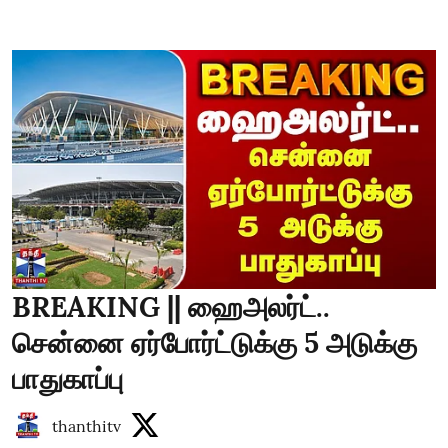
BREAKING || ஹைஅலர்ட்..
சென்னை ஏர்போர்ட்டுக்கு 5 அடுக்கு
பாதுகாப்பு
thanthitv