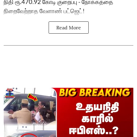
நிதி ரூ.470.92 கோடி குறைப்பு - நோக்கத்தை
நிறைவேற்றாத வேளாண் பட்ஜெட்!
Read More