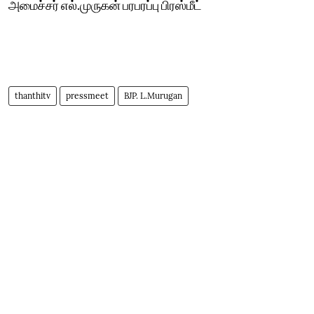
அமைச்சர் எல்.முருகன் பரபரப்பு பிரஸ்மீட்
thanthitv
pressmeet
BJP. L.Murugan