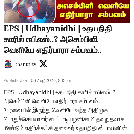
EPS | Udhayanidhi | உதயநிதி
காரில் ஈபிஎஸ்..? அசெம்பிளி
வெளியே எதிர்பாரா சம்பவம்..
thanthitv
Published on
:
06 Aug 2026, 8:13 am
EPS | Udhayanidhi | உதயநிதி காரில் ஈபிஎஸ்..?
அசெம்பிளி வெளியே எதிர்பாரா சம்பவம்..
பேரவையில் இருந்து வெளியே வந்த அதிமுக
பொதுச்செயலாளர் எடப்பாடி பழனிசாமி தவறுதலாக
மீண்டும் எதிர்க்கட்சி தலைவர் உதயநிதி ஸ்டாலினின்