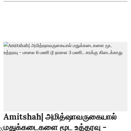
Amitshah| அமித்ஷாவருகையால்
மதுக்கடைகளை மூட உத்தரவு -
X