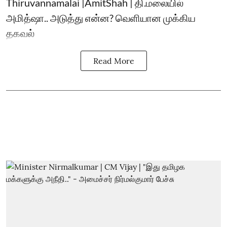
Thiruvannamalai |AmitShah | தி.மலையில்
அமித்ஷா.. அடுத்து என்ன? வெளியான முக்கிய
தகவல்
Read More