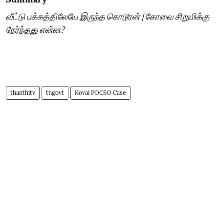
வீட்டு பக்கத்திலேயே இருந்த கொடூரன் | கோவை சிறுமிக்கு
நேர்ந்தது என்ன?
thanthitv
tngovt
Kovai POCSO Case