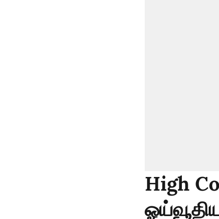
High Cou
ஓய்வூதி