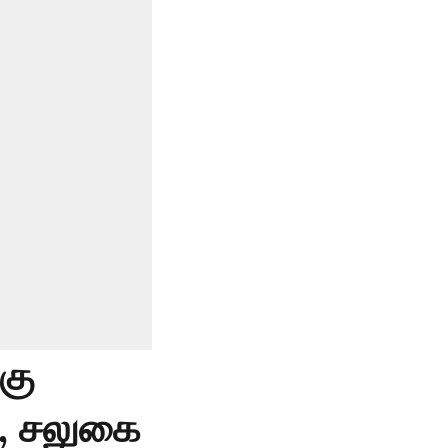
கு
ல, சலுகை