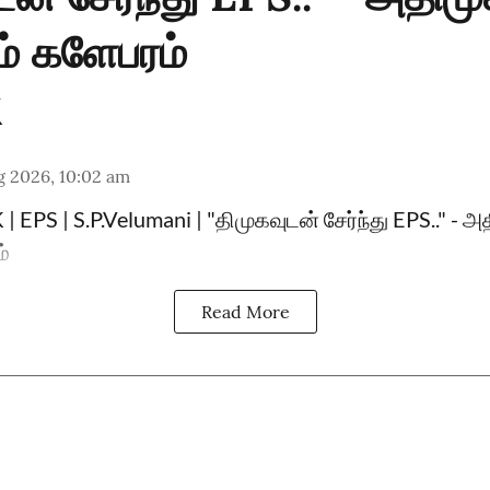
ம் களேபரம்
g 2026, 10:02 am
 EPS | S.P.Velumani | "திமுகவுடன் சேர்ந்து EPS.." - அ
ம்
Read More