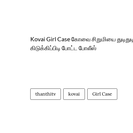
Kovai Girl Case கோவை சிறுமியை துடித
கிடுக்கிப்பிடி போட்ட போலீஸ்
thanthitv
kovai
Girl Case