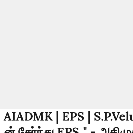
: AIADMK | EPS | S.P.Vel
டன் சேர்ந்து EPS.." - அதிமு