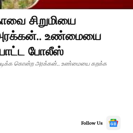
கோவை சிறுமியை
 அரக்கன்.. உண்மையை
 போட்ட போலீஸ்
துடிக்க கொன்ற அரக்கன்.. உண்மையை கறக்க
Follow Us