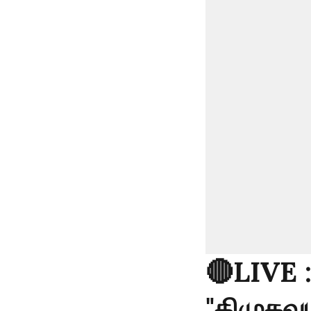
🔴LIVE 
"திமுகவு