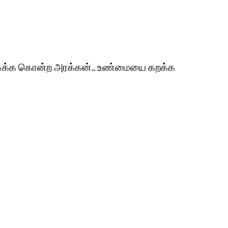
ுடிக்க கொன்ற அரக்கன்.. உண்மையை கறக்க