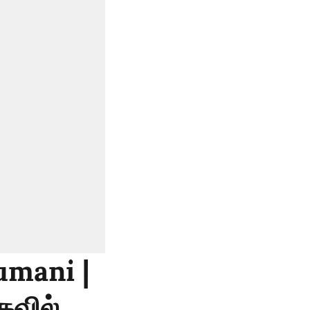
umani |
கவில்