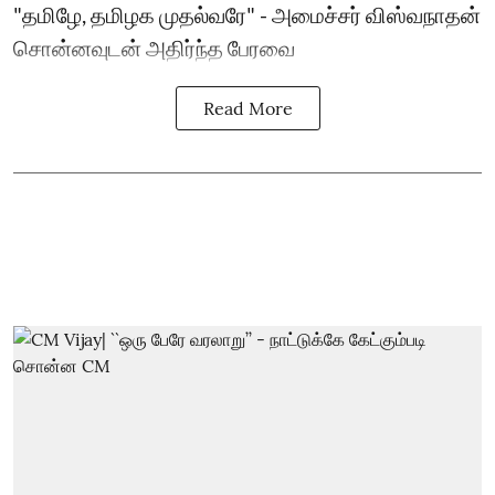
"தமிழே, தமிழக முதல்வரே" - அமைச்சர் விஸ்வநாதன்
சொன்னவுடன் அதிர்ந்த பேரவை
Read More