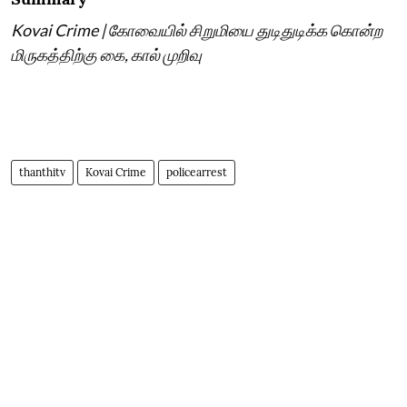
Kovai Crime | கோவையில் சிறுமியை துடிதுடிக்க கொன்ற
மிருகத்திற்கு கை, கால் முறிவு
thanthitv
Kovai Crime
policearrest