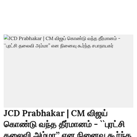
JCD Prabhakar | CM விஜய்
கொண்டு வந்த தீர்மானம் - ``புரட்சி
தலைவி அம்மா’’ என நினைவு கூர்ந்த