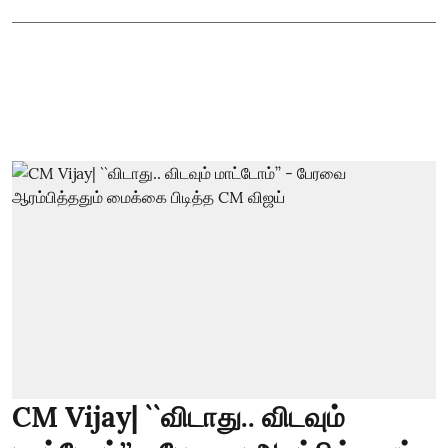
CM Vijay| ``விடாது.. விடவும்