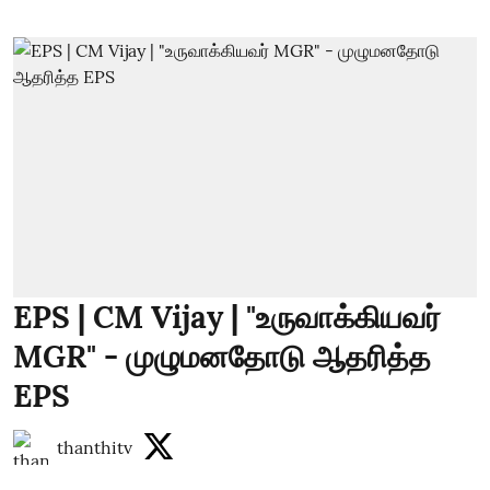
EPS | CM Vijay | "உருவாக்கியவர்
MGR" - முழுமனதோடு ஆதரித்த
EPS
thanthitv