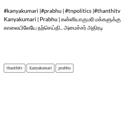
#kanyakumari |#prabhu | #tnpolitics |#thanthitv
Kanyakumari | Prabhu | கன்னியாகுமரி மக்களுக்கு
காலையிலேயே நற்செய்தி.. அமைச்சர் அதிரடி
thanthitv
Kanyakumari
prabhu