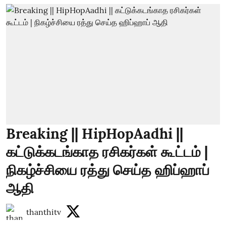
Breaking || HipHopAadhi ||
கட்டுக்கடங்காத ரசிகர்கள் கூட்டம் |
நிகழ்ச்சியை ரத்து செய்த ஹிப்ஹாப்
ஆதி
thanthitv