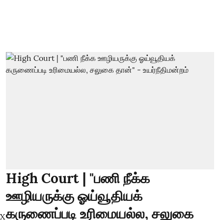
High Court | "பணி நீக்க
ஊழியருக்கு ஓய்வூதியக்
கருணைப்படி உரிமையல்ல, சலுகை
X