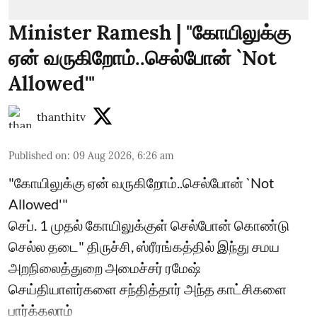
Minister Ramesh | "கோயிலுக்கு
ஏன் வருகிறோம்..செல்போன் `Not
Allowed'"
thanthitv
Published on
:
09 Aug 2026, 6:26 am
"கோயிலுக்கு ஏன் வருகிறோம்..செல்போன் `Not
Allowed'"
செப். 1 முதல் கோயிலுக்குள் செல்போன் கொண்டு
செல்ல தடை" திருச்சி, ஸ்ரீரங்கத்தில் இந்து சமய
அறநிலைத்துறை அமைச்சர் ரமேஷ்
செய்தியாளர்களை சந்தித்தார் அந்த காட்சிகளை
பார்க்கலாம்