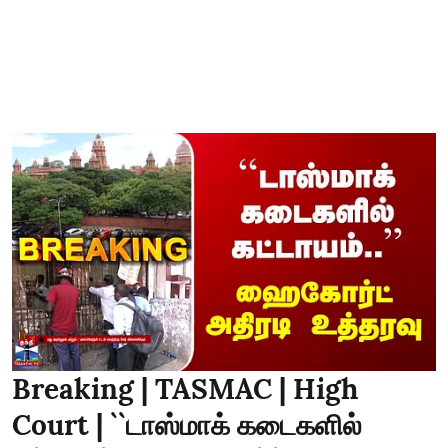
Breaking | TASMAC | High
Court | ``டாஸ்மாக் கடைகளில்