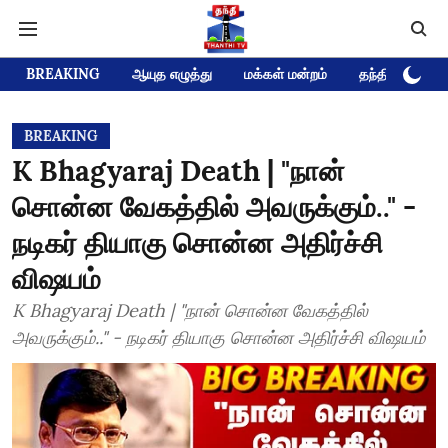
BREAKING
ஆயுத எழுத்து
மக்கள் மன்றம்
தந்தி டிவி D
BREAKING
K Bhagyaraj Death | "நான்
சொன்ன வேகத்தில் அவருக்கும்.." -
நடிகர் தியாகு சொன்ன அதிர்ச்சி
விஷயம்
K Bhagyaraj Death | "நான் சொன்ன வேகத்தில்
அவருக்கும்.." - நடிகர் தியாகு சொன்ன அதிர்ச்சி விஷயம்