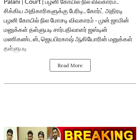
Palani | Court | பழனி கோயில் நில விவகாரம்..
சிக்கிய அதிகாரிகளுக்கு பேரிடி.. கோர்ட் அதிரடி
பழனி கோயில் நில மோசடி விவகாரம் - முன் ஜாமின்
மனுக்கள் தள்ளுபடி சார்பதிவாளர் ஜஸ்டின்
மணிகண்டன், ஜெயபிரகாஷ் ஆகியோரின் மனுக்கள்
தள்ளுபடி
Read More