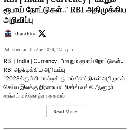
ரூபாய் நோட்டுகள்.." RBI அதிமுக்கிய
அறிவிப்பு
thanthitv
Published on
:
05 Aug 2026, 12:55 pm
RBI | India | Currency | "மாறும் ரூபாய் நோட்டுகள்.."
RBI அதிமுக்கிய அறிவிப்பு
"2028க்குள் பிளாஸ்டிக் ரூபாய் நோட்டுகள் அறிமுகம்
செய்ய இலக்கு நிர்ணயம்" ரிசர்வ் வங்கி ஆளுநர்
சஞ்சய் மல்கோத்ரா தகவல்
Read More