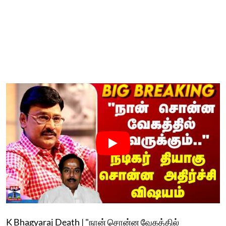
K Bhagyaraj Death | "நான் சொன்ன வேகத்தில்