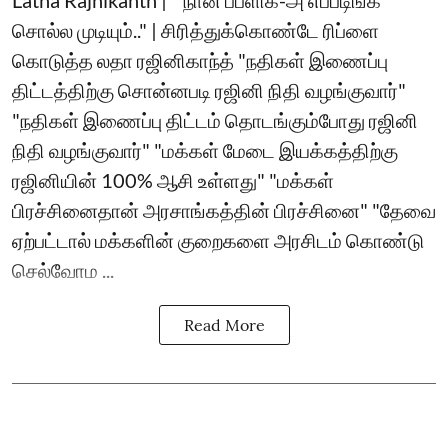
Latha Rajnikanth | ``நான் பப்ளிக்-அ எப்படிங்க
சொல்ல முடியும்.." | சிரித்துக்கொண்டே ரிப்ளை
கொடுத்த லதா ரஜினிகாந்த் "நதிகள் இணைப்பு
திட்டத்திற்கு சொன்னபடி ரஜினி நிதி வழங்குவார்"
"நதிகள் இணைப்பு திட்டம் தொடங்கும்போது ரஜினி
நிதி வழங்குவார்" "மக்கள் மேடை இயக்கத்திற்கு
ரஜினியின் 100% ஆசி உள்ளது" "மக்கள்
பிரச்சினைதான் அரசாங்கத்தின் பிரச்சினை" "தேவை
ஏற்பட்டால் மக்களின் குறைகளை அரசிடம் கொண்டு
செல்வோம ...
Read More