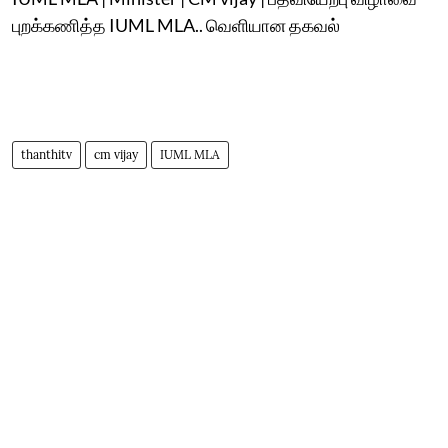
புறக்கணித்த IUML MLA.. வெளியான தகவல்
thanthitv
cm vijay
IUML MLA