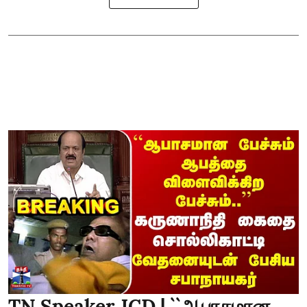
TN Speaker JCD | ``ஆபாசமான