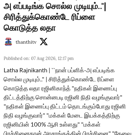
அ எப்படிங்க சொல்ல முடியும்.."|
சிரித்துக்கொண்டே ரிப்ளை
கொடுத்த லதா
thanthitv
Published on
:
07 Aug 2026, 12:17 pm
Latha Rajnikanth | ``நான் பப்ளிக்-அ எப்படிங்க
சொல்ல முடியும்.." | சிரித்துக்கொண்டே ரிப்ளை
கொடுத்த லதா ரஜினிகாந்த் "நதிகள் இணைப்பு
திட்டத்திற்கு சொன்னபடி ரஜினி நிதி வழங்குவார்"
"நதிகள் இணைப்பு திட்டம் தொடங்கும்போது ரஜினி
நிதி வழங்குவார்" "மக்கள் மேடை இயக்கத்திற்கு
ரஜினியின் 100% ஆசி உள்ளது" "மக்கள்
பிரச்சினைதான் அரசாங்கத்தின் பிரச்சினை" "தேவை