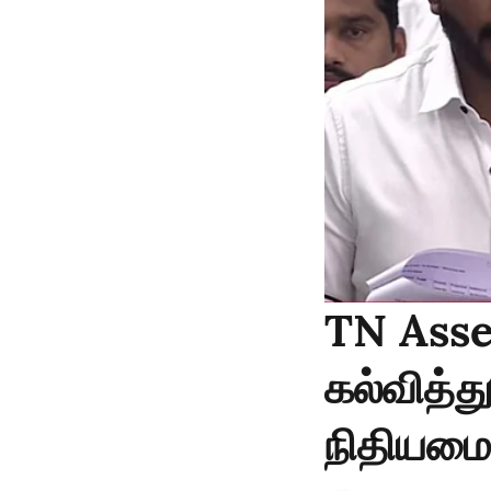
TN Asse
கல்வித்த
நிதியமை