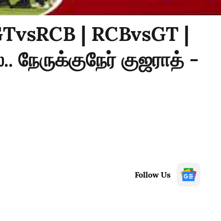
 GTvsRCB | RCBvsGT |
. நேருக்குநேர் குஜராத் -
Follow Us