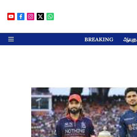
BREAKING
ஆயுத 