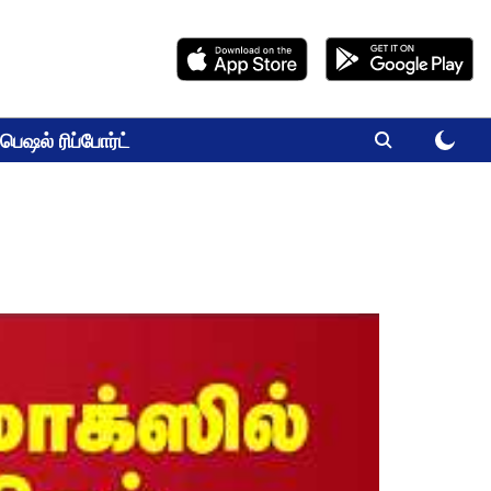
பெஷல் ரிப்போர்ட்