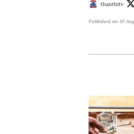
thanthitv
Published on
:
07 Au