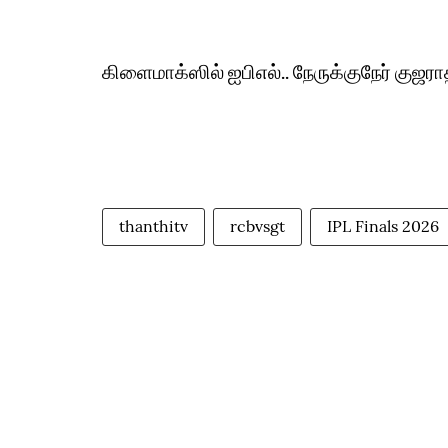
கிளைமாக்ஸில் ஐபிஎல்.. நேருக்குநேர் குஜராத
thanthitv
rcbvsgt
IPL Finals 2026