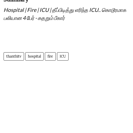
Hospital | Fire | ICU | தீப்பிடித்து எரிந்த ICU.. கொடூரமாக
பலியான 4 பேர் - கதறும் பீகார்
thanthitv
hospital
fire
ICU