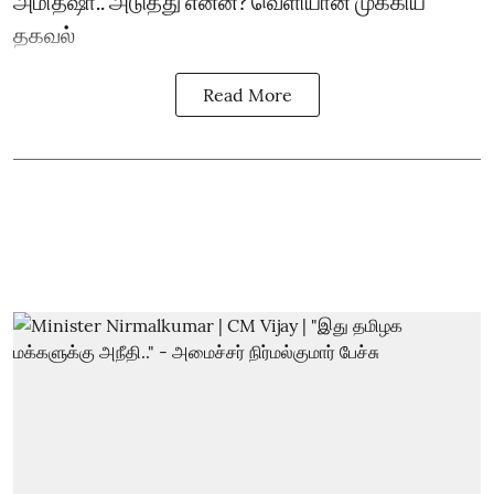
அமித்ஷா.. அடுத்து என்ன? வெளியான முக்கிய
தகவல்
Read More