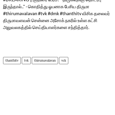
இருந்தால்.." - கொதித்து ஓபனாக பேசிய திருமா
#thirumavalavan #tvk #dmk #thanthitv விசிக தலைவர்
திருமாவளவன் சென்னை அசோக் நகரில் உள்ள கட்சி
அலுவலகத்தில் செய்தியாளர்களை சந்தித்தார்.
thanthitv
tvk
thirumavalavan
vck