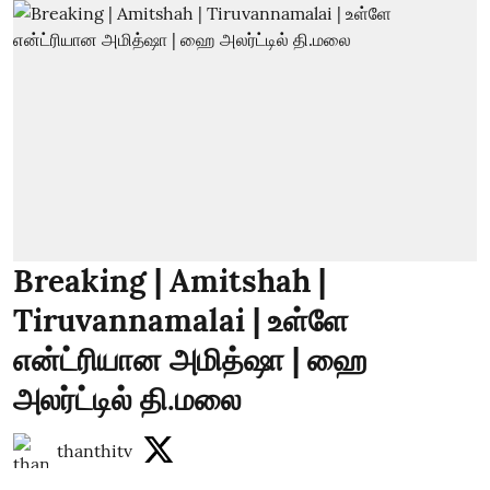
Breaking | Amitshah |
Tiruvannamalai | உள்ளே
என்ட்ரியான அமித்ஷா | ஹை
அலர்ட்டில் தி.மலை
thanthitv