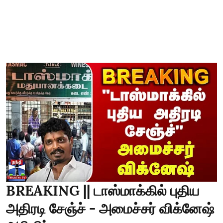
BREAKING || டாஸ்மாக்கில் புதிய
அதிரடி சேஞ்ச் - அமைச்சர் விக்னேஷ்