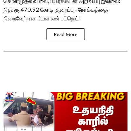
கொள்முதல் விலை, பயிர்க்கடன் அறிவிப்பு இல்லை:
நிதி ரூ.470.92 கோடி குறைப்பு - நோக்கத்தை
நிறைவேற்றாத வேளாண் பட்ஜெட்!
Read More