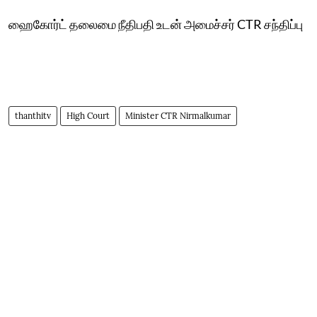
ஹைகோர்ட் தலைமை நீதிபதி உடன் அமைச்சர் CTR சந்திப்பு
thanthitv
High Court
Minister CTR Nirmalkumar