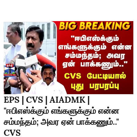
EPS | CVS | AIADMK |
"ஈபிஎஸ்க்கும் எங்களுக்கும் என்ன
சம்மந்தம்; அவர ஏன் பாக்கணும்.."
CVS