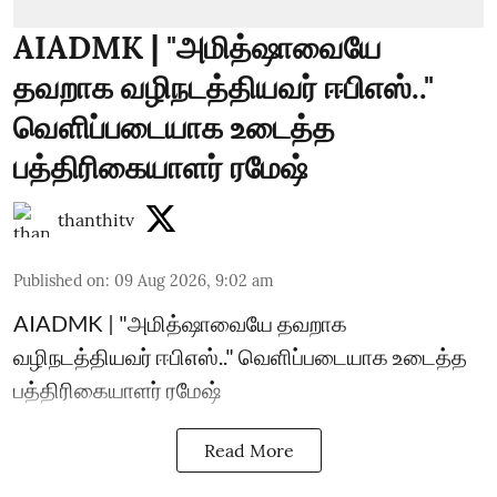
AIADMK | "அமித்ஷாவையே
தவறாக வழிநடத்தியவர் ஈபிஎஸ்.."
வெளிப்படையாக உடைத்த
பத்திரிகையாளர் ரமேஷ்
thanthitv
Published on
:
09 Aug 2026, 9:02 am
AIADMK | "அமித்ஷாவையே தவறாக
வழிநடத்தியவர் ஈபிஎஸ்.." வெளிப்படையாக உடைத்த
பத்திரிகையாளர் ரமேஷ்
Read More