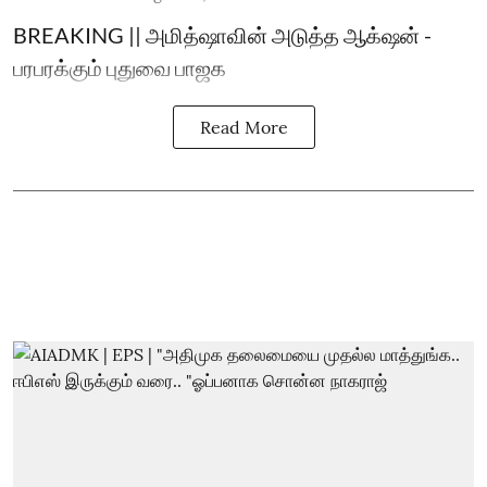
BREAKING || அமித்ஷாவின் அடுத்த ஆக்‌ஷன் -
பரபரக்கும் புதுவை பாஜக
Read More