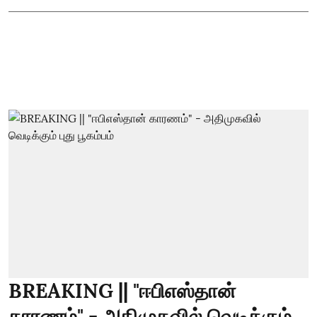
BREAKING || "ஈபிஎஸ்தான்
காரணம்" - அதிமுகவில் வெடிக்கும்