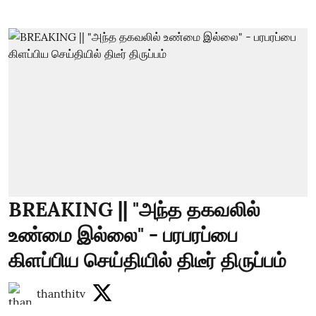
BREAKING || "அந்த தகவலில்
உண்மை இல்லை" - பரபரப்பை
கிளப்பிய செய்தியில் திடீர் திருப்பம்
thanthitv