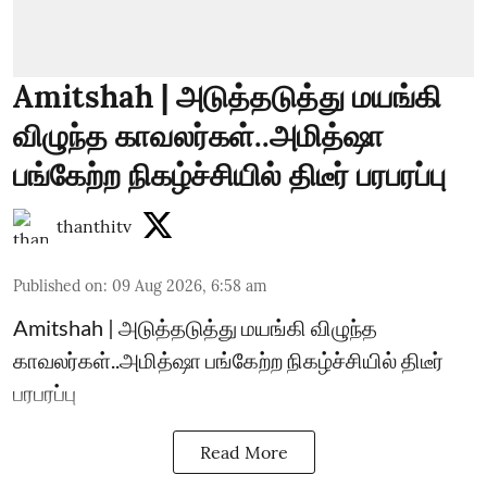
Amitshah | அடுத்தடுத்து மயங்கி
விழுந்த காவலர்கள்..அமித்ஷா
பங்கேற்ற நிகழ்ச்சியில் திடீர் பரபரப்பு
thanthitv
Published on
:
09 Aug 2026, 6:58 am
Amitshah | அடுத்தடுத்து மயங்கி விழுந்த
காவலர்கள்..அமித்ஷா பங்கேற்ற நிகழ்ச்சியில் திடீர்
பரபரப்பு
Read More