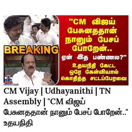
CM Vijay | Udhayanithi | TN
Assembly | "CM விஜய்
பேசுனததான் நானும் பேசப் போறேன்.."
உதயநிதி