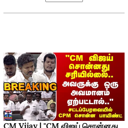
CM Vijay | "CM விஜய் சொன்னது