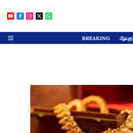
BREAKING
ஆயுத 