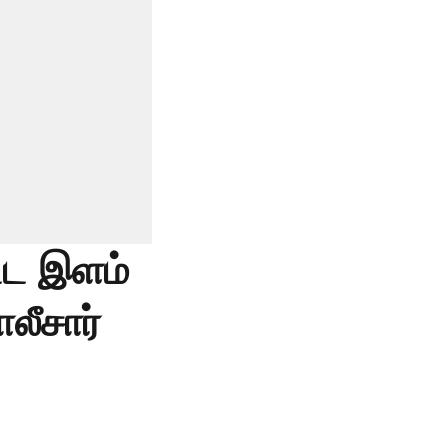
ட்ட இளம்
லீசார்