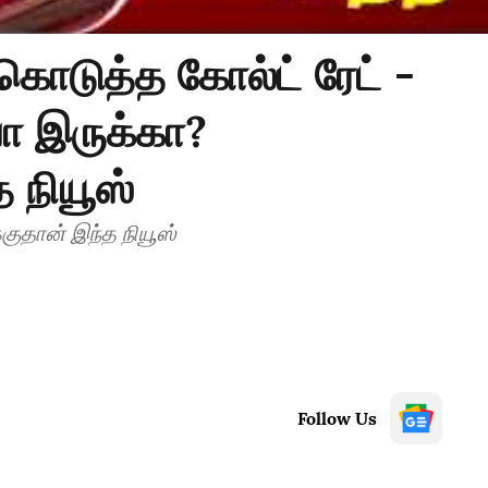
ி கொடுத்த கோல்ட் ரேட் -
யா இருக்கா?
 நியூஸ்
்குதான் இந்த நியூஸ்
Follow Us