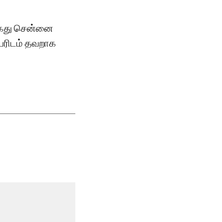
கைது சென்னை
யரிடம் தவறாக