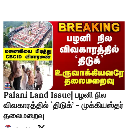
Palani Land Issue| பழனி நில
விவகாரத்தில் `திடுக்’ - முக்கியஸ்தர்
தலைமறைவு