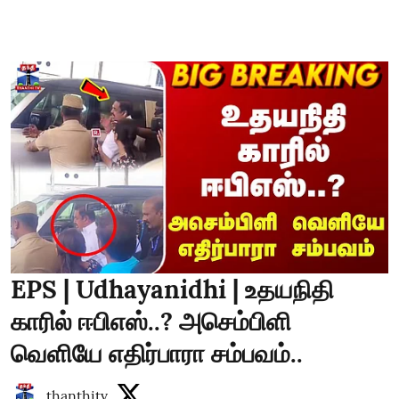
EPS | Udhayanidhi | உதயநிதி
காரில் ஈபிஎஸ்..? அசெம்பிளி
வெளியே எதிர்பாரா சம்பவம்..
thanthitv