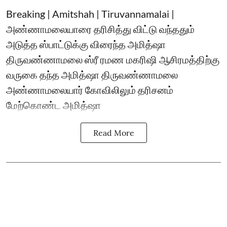
Breaking | Amitshah | Tiruvannamalai |
அண்ணாமலையாரை தரிசித்து விட்டு வந்ததும்
அடுத்த ஸ்பாட்டுக்கு விரைந்த அமித்ஷா
திருவண்ணாமலை ஸ்ரீ ரமண மகரிஷி ஆசிரமத்திற்கு
வருகை தந்த அமித்ஷா திருவண்ணாமலை
அண்ணாமலையார் கோவிலிலும் தரிசனம்
மேற்கொண்ட அமித்ஷா
Read More