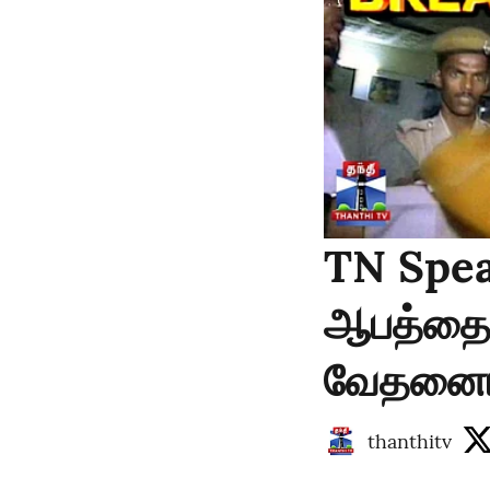
TN Spea
ஆபத்தை வ
வேதனையு
thanthitv