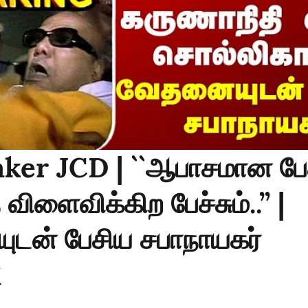
ker JCD | ``ஆபாசமான பேச்
ிளைவிக்கிற பேச்சும்..’’ |
டன் பேசிய சபாநாயகர்