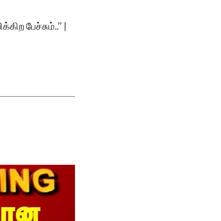
ற பேச்சும்..’’ |