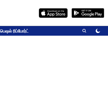
பெஷல் ரிப்போர்ட்