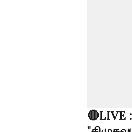
🔴LIVE 
"திமுகவு