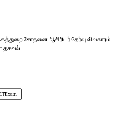
்கத்துறை சோதனை ஆசிரியர் தேர்வு விவகாரம்
ன தகவல்
ETExam