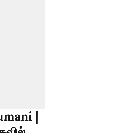
umani |
கவில்