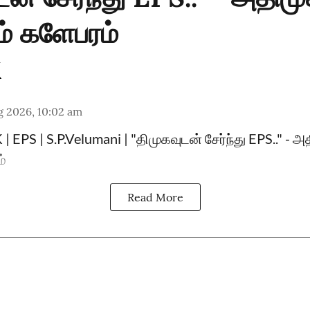
ம் களேபரம்
g 2026, 10:02 am
 EPS | S.P.Velumani | "திமுகவுடன் சேர்ந்து EPS.." - அ
ம்
Read More