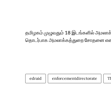
தமிழகம் முழுவதும் 18 இடங்களில் அமலாக
தொடர்பாக அமலாக்கத்துறை சோதனை எ
edraid
enforcementdirectorate
T