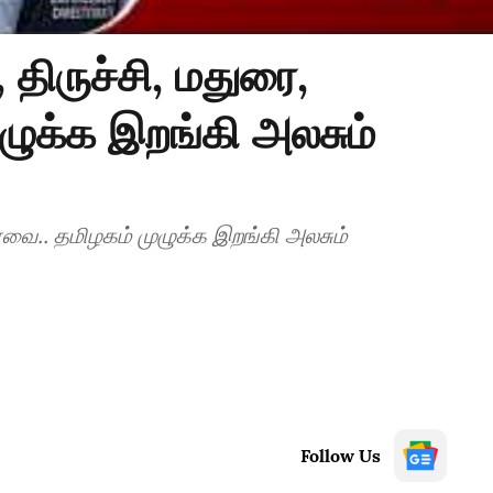
திருச்சி, மதுரை,
ுக்க இறங்கி அலசும்
வை.. தமிழகம் முழுக்க இறங்கி அலசும்
Follow Us