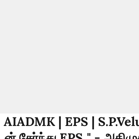
: AIADMK | EPS | S.P.Vel
டன் சேர்ந்து EPS.." - அதிமு