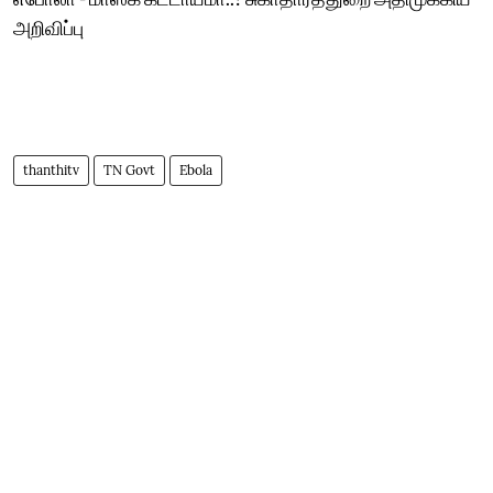
அறிவிப்பு
thanthitv
TN Govt
Ebola