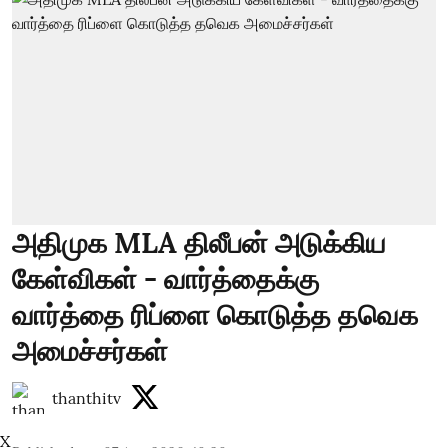
அதிமுக MLA திலீபன் அடுக்கிய
கேள்விகள் - வார்த்தைக்கு
வார்த்தை ரிப்ளை கொடுத்த தவெக
அமைச்சர்கள்
thanthitv
X