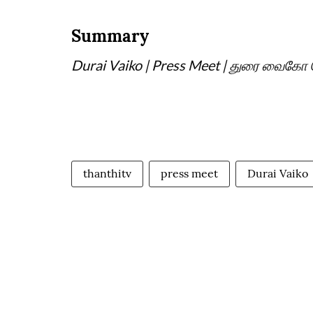
Summary
Durai Vaiko | Press Meet | துரை வைகோ செ
thanthitv
press meet
Durai Vaiko