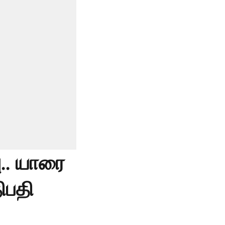
.. யாரை
ிபதி