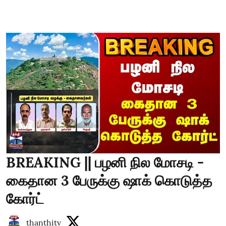
BREAKING || பழனி நில மோசடி -
கைதான 3 பேருக்கு ஷாக் கொடுத்த
கோர்ட்
thanthitv