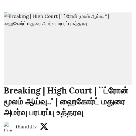
Breaking | High Court | ``ட்ரோன்
மூலம் ஆய்வு..'' | ஹைகோர்ட் மதுரை
அமர்வு பரபரப்பு உத்தரவு
thanthitv