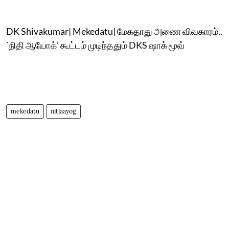
DK Shivakumar| Mekedatu| மேகதாது அணை விவகாரம்..
`நிதி ஆயோக்’ கூட்டம் முடிந்ததும் DKS ஷாக் மூவ்
mekedatu
nitiaayog