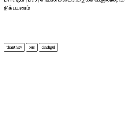
திக் பயணம்
thanthitv
bus
dindigul