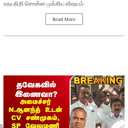
உதயநிதி சொன்ன முக்கிய விஷயம்
Read More
X