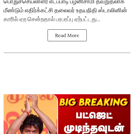
பொதுச்செயலாளர் எடப்பாடி பழனிசாமி தவறுதலாக
மீண்டும் எதிர்க்கட்சி தலைவர் உதயநிதி ஸ்டாலினின்
காரில் ஏற சென்றதால் பரபரப்பு ஏற்பட்டது...
Read More