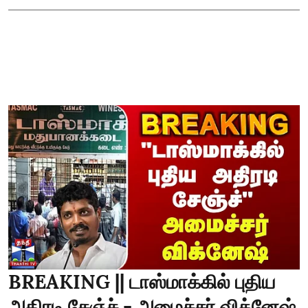
BREAKING || டாஸ்மாக்கில் புதிய
அதிரடி சேஞ்ச் - அமைச்சர் விக்னேஷ்