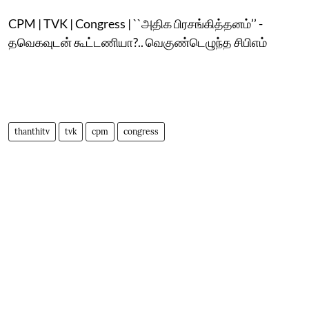
CPM | TVK | Congress | ``அதிக பிரசங்கித்தனம்’’ -
தவெகவுடன் கூட்டணியா?.. வெகுண்டெழுந்த சிபிஎம்
thanthitv
tvk
cpm
congress