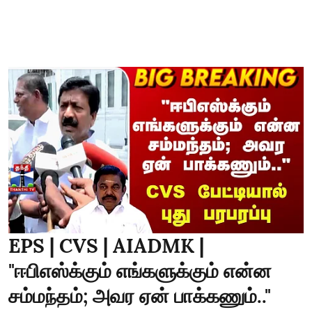
EPS | CVS | AIADMK |
"ஈபிஎஸ்க்கும் எங்களுக்கும் என்ன
சம்மந்தம்; அவர ஏன் பாக்கணும்.."