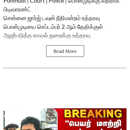
Ponmudi | Court | Police | பொன்முடிக்கு எதிராக
பிடிவாரண்ட்
சென்னை ஜார்ஜ் டவுன் நீதிமன்றம் உத்தரவு
பொன்முடியை செப்டம்பர் 2 ஆம் தேதிக்குள்
ஆஜர்படுத்த காவல் துறைக்கு உத்தரவு
Read More