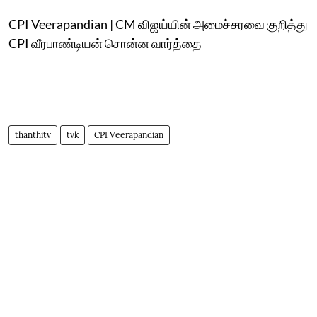
CPI Veerapandian | CM விஜய்யின் அமைச்சரவை குறித்து
CPI வீரபாண்டியன் சொன்ன வார்த்தை
thanthitv
tvk
CPI Veerapandian