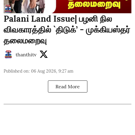
Palani Land Issue| பழனி நில
விவகாரத்தில் `திடுக்’ - முக்கியஸ்தர்
தலைமறைவு
thanthitv
Published on
:
06 Aug 2026, 9:27 am
Read More