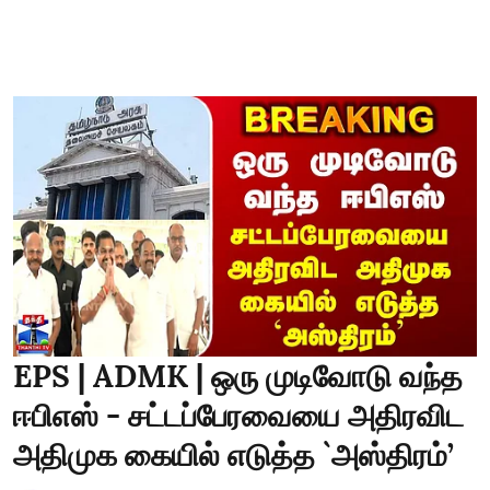
EPS | ADMK | ஒரு முடிவோடு வந்த
ஈபிஎஸ் - சட்டப்பேரவையை அதிரவிட
அதிமுக கையில் எடுத்த `அஸ்திரம்’