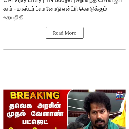
கார் - மாஸ்டர் ப்ளானோடு என்ட்ரி கொடுக்கும்
உதயநிதி
Read More