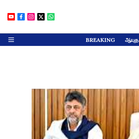
BREAKING
ஆயுத 