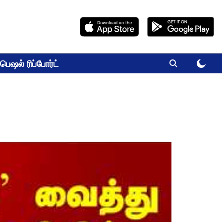
பெஷல் ரிப்போர்ட்