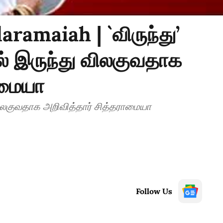
amaiah | `விருந்து’
் இருந்து விலகுவதாக
ாமையா
ுந்து’ வைத்து CM பதவியில் இருந்து விலகுவதாக அறிவித்தார் சித்தராமையா
Follow Us