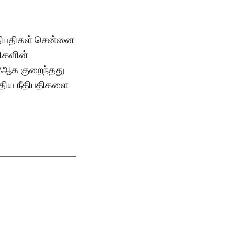
ீதிபதிகள் சென்னை
திகளின்
9ஆக குறைந்தது
புதிய நீதிபதிகளை