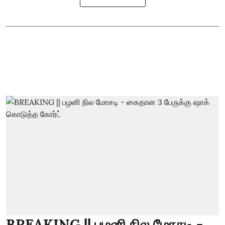
BREAKING || பழனி நில மோசடி -