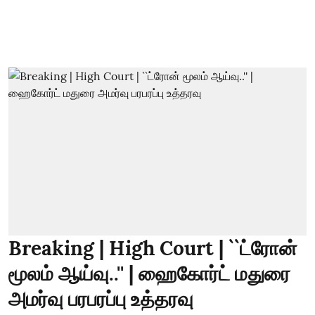
Breaking | High Court | ``ட்ரோன்
மூலம் ஆய்வு..'' | ஹைகோர்ட் மதுரை
அமர்வு பரபரப்பு உத்தரவு