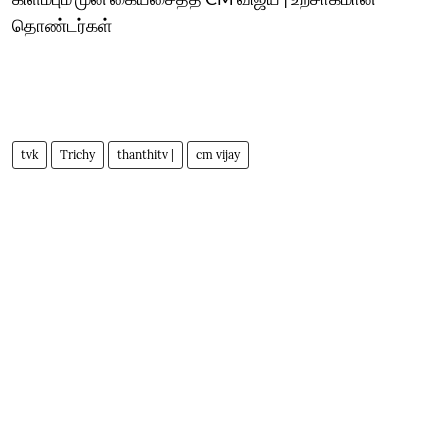
தொண்டர்கள்
tvk
Trichy
thanthitv |
cm vijay