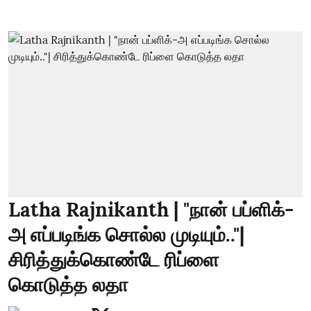
Latha Rajnikanth | "நான் பப்ளிக்-
அ எப்படிங்க சொல்ல முடியும்.."|
சிரித்துக்கொண்டே ரிப்ளை
கொடுத்த லதா