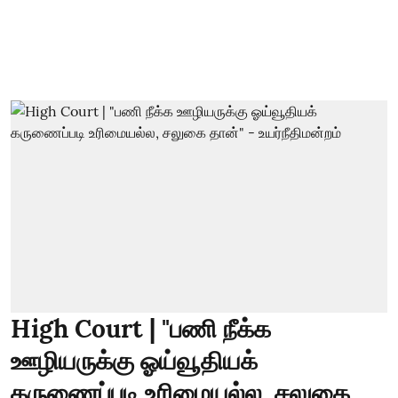
High Court | "பணி நீக்க
ஊழியருக்கு ஓய்வூதியக்
கருணைப்படி உரிமையல்ல, சலுகை