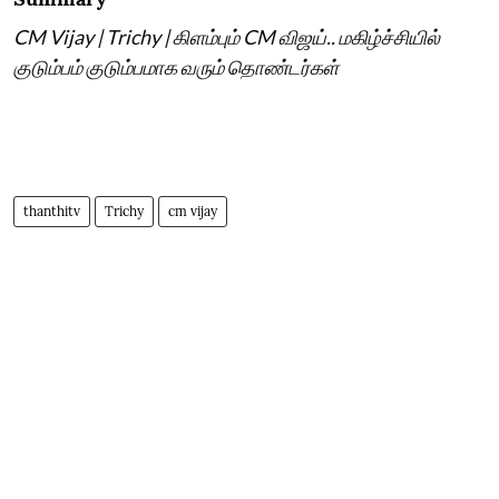
CM Vijay | Trichy | கிளம்பும் CM விஜய்.. மகிழ்ச்சியில்
குடும்பம் குடும்பமாக வரும் தொண்டர்கள்
thanthitv
Trichy
cm vijay