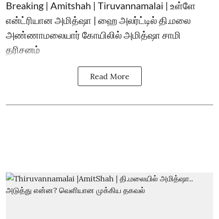
Breaking | Amitshah | Tiruvannamalai | உள்ளே
என்ட்ரியான அமித்ஷா | ஹை அலர்ட்டில் தி.மலை
அண்ணாமலையார் கோயிலில் அமித்ஷா சாமி
தரிசனம்
Read More