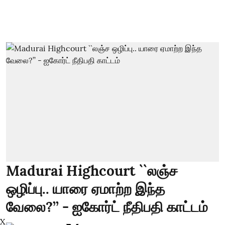
Madurai Highcourt ``லஞ்ச
ஒழிப்பு.. யாரை ஏமாற்ற இந்த
வேலை?’’ - ஐகோர்ட் நீதிபதி காட்டம்
X