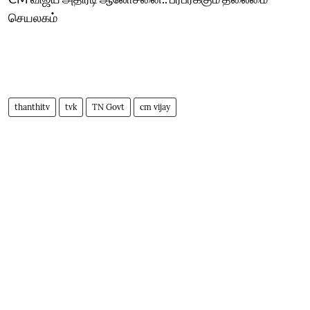
செயலகம்
thanthitv
tvk
TN Govt
cm vijay